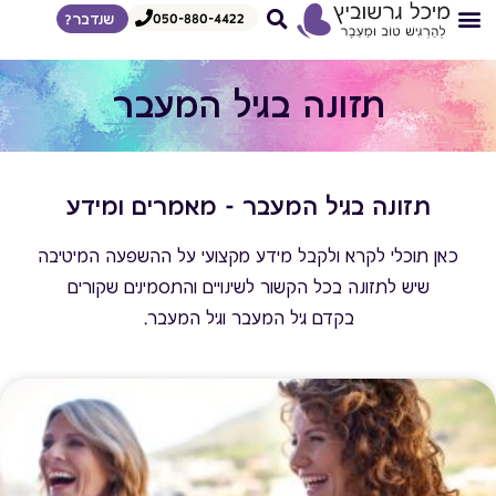
050-880-4422
שנדבר?
צרי קשר
דף הבית
איך אני עובדת
הדרכות לצפיה מיידית
מגוון הרצאות
תזונה בגיל המעבר
תזונה בגיל המעבר - מאמרים ומידע
כאן תוכלי לקרא ולקבל מידע מקצועי על ההשפעה המיטיבה
שיש לתזונה בכל הקשור לשינויים והתסמינים שקורים
בקדם גיל המעבר וגיל המעבר.