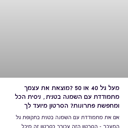
בריאות לב וכלי דם אופטימלית. השעון הביולוגי
ממלא תפקיד חשוב בוויסות תהליכים מטבוליים. חסך
שינה עצמו משפיע על צריכת אנרגיה, ספיגת גלוקוז
ועמידות ללפטין. שינה
מעל גיל 40 או 50 ?מוצאת את עצמך
מתמודדת עם השמנה בטנית, ניסית הכל
ומחפשת פתרונות? הסרטון מיועד לך
אם את מתמודדת עם השמנה בטנית בתקופת גיל
המעבר - הסרטון הזה עבורך בסרטון זה מיכל