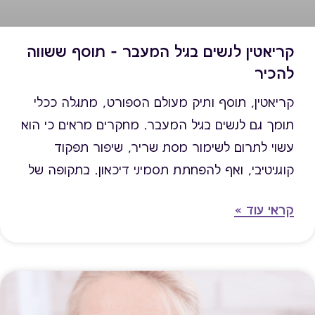
קריאטין לנשים בגיל המעבר – תוסף ששווה
להכיר
קריאטין, תוסף ותיק מעולם הספורט, מתגלה ככלי
תומך גם לנשים בגיל המעבר. מחקרים מראים כי הוא
עשוי לתרום לשימור מסת שריר, שיפור תפקוד
קוגניטיבי, ואף להפחתת תסמיני דיכאון. בתקופה של
שינויים הורמונליים, קריאטין יכול להוות חיזוק תזונתי
קראי עוד »
משמעותי. המאמר מציג את העדויות המדעיות, את
אופן השימוש המומלץ, ואת היתרונות הבריאותיים
הרלוונטיים במיוחד לנשים בגיל 40 ומעלה.