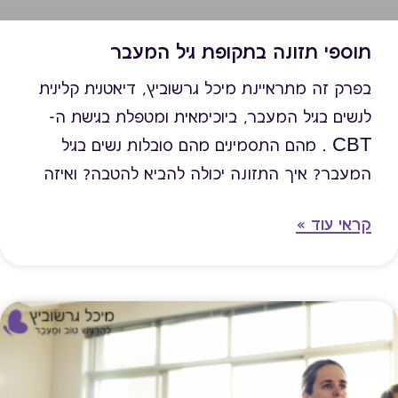
תוספי תזונה בתקופת גיל המעבר
בפרק זה מתראיינת מיכל גרשוביץ, דיאטנית קלינית
לנשים בגיל המעבר, ביוכימאית ומטפלת בגישת ה-
CBT . מהם התסמינים מהם סובלות נשים בגיל
המעבר? איך התזונה יכולה להביא להטבה? ואיזה
תוספי תזונה יכולים לסייע לאותן נשים ולשפר את
קראי עוד »
איכות חייהן? הראיון מיועד לנשות מקצוע - דיאטניות
קלינית, רופאות להקשבה לחצי כאן על הלינק