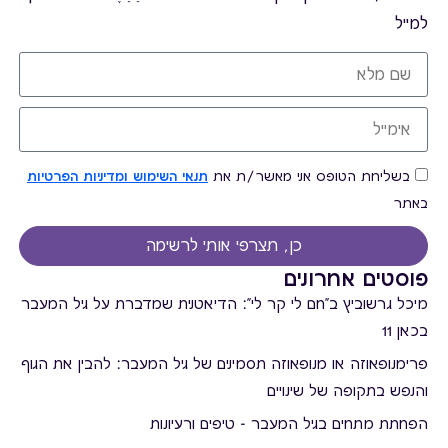
למייל
בשליחת הטופס אני מאשר/ת את
תנאי השימוש ומדיניות הפרטיות
באתר
כן, תצרפי אותי לרשימה
פוסטים אחרונים
מיכל גרשוביץ ב"חם לי קר לי": הדיאטנית שמדברת על גיל המעבר
בכאן 11
פרימנופאוזה או מנופאוזה תסמינים של גיל המעבר: להבין את הגוף
והנפש בתקופה של שינויים
הפחתת מתחים בגיל המעבר - טיפים ורעיונות