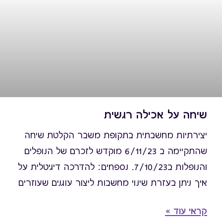
שיחה על אכילה רגשית
יצירתיות מחשבתית בתקופת משבר הקלטת שיחה
שהתקיימה ב 6/11/23 מוקדש לזכרם של הנופלים
והנופלות ב7/10/23. נספחים: להדרכה דיגיטלית על
איך ניתן בעזרת שינוי מחשבות ליצור עוגנים שעוזרים
להפחתת האכילה הרגשית בזמן משבר לחצי כאן
קראי עוד »
לפודקסט של טובה קראוזה, דיאטנית, כותבת