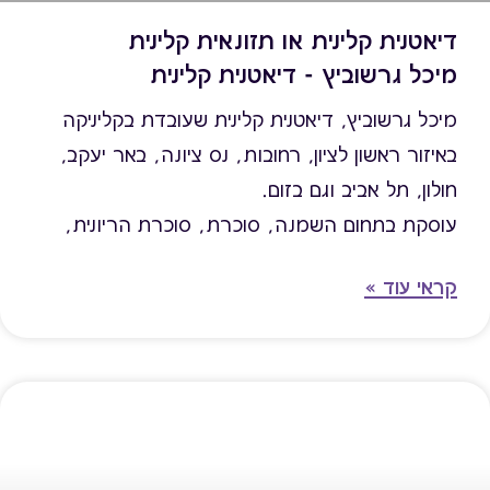
דיאטנית קלינית או תזונאית קלינית
מיכל גרשוביץ - דיאטנית קלינית
מיכל גרשוביץ, דיאטנית קלינית שעובדת בקליניקה
באיזור ראשון לציון, רחובות, נס ציונה, באר יעקב,
חולון, תל אביב וגם בזום.
עוסקת בתחום השמנה, סוכרת, סוכרת הריונית,
איזון כולסטרול, בלוטת התריס, אכילה רגשית, תזונת
קראי עוד »
נשים - תזונת גיל המעבר, תזונת נשים בהריון ואחרי
לידה