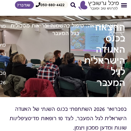
050-880-4422
שנדבר?
צרי קשר
דף הבית
איך אני עובדת
הדרכות לצפיה מיידית
מגוון הרצאות
הרצאה
נושא ההרצאה: טיפול בהשמנה ובריאות מטבולית
מר
בגיל המעבר
בכנס
-
מיכ
האגודה
גרש
הישראלית
|
לגיל
פבר
המעבר
026
בפברואר 2026 השתתפתי בכנס השנתי של האגודה
הישראלית לגיל המעבר, לצד 10 רופאות מדיסציפלינות
שונות ומדען ממכון ויצמן.