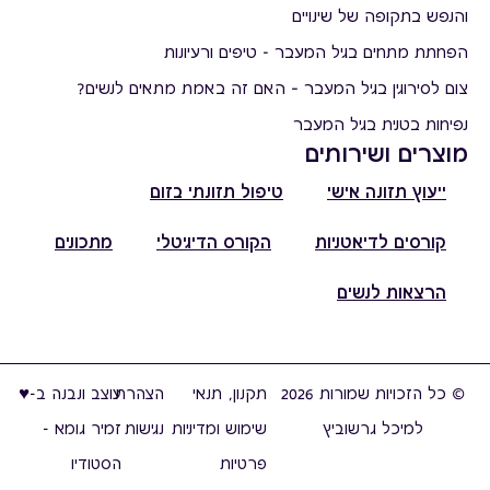
והנפש בתקופה של שינויים
הפחתת מתחים בגיל המעבר - טיפים ורעיונות
צום לסירוגין בגיל המעבר – האם זה באמת מתאים לנשים?
נפיחות בטנית בגיל המעבר
מוצרים ושירותים
ייעוץ תזונה אישי
טיפול תזונתי בזום
קורסים לדיאטניות
הקורס הדיגיטלי
מתכונים
הרצאות לנשים
© כל הזכויות שמורות 2026
תקנון, תנאי
הצהרת
עוצב ונבנה ב-♥︎
למיכל גרשוביץ
שימוש ומדיניות
נגישות
זמיר גומא -
פרטיות
הסטודיו