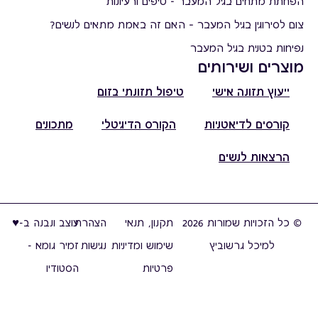
הפחתת מתחים בגיל המעבר - טיפים ורעיונות
צום לסירוגין בגיל המעבר – האם זה באמת מתאים לנשים?
נפיחות בטנית בגיל המעבר
מוצרים ושירותים
ייעוץ תזונה אישי
טיפול תזונתי בזום
קורסים לדיאטניות
הקורס הדיגיטלי
מתכונים
הרצאות לנשים
© כל הזכויות שמורות 2026
תקנון, תנאי
הצהרת
עוצב ונבנה ב-♥︎
למיכל גרשוביץ
שימוש ומדיניות
נגישות
זמיר גומא -
פרטיות
הסטודיו