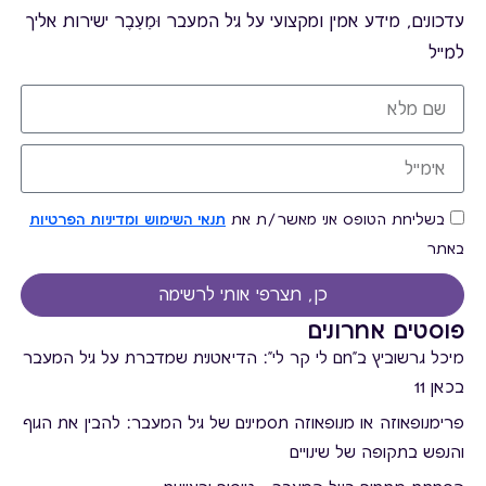
עדכונים, מידע אמין ומקצועי על גיל המעבר וּמֵעֵבֶר ישירות אליך
למייל
בשליחת הטופס אני מאשר/ת את
תנאי השימוש ומדיניות הפרטיות
באתר
כן, תצרפי אותי לרשימה
פוסטים אחרונים
מיכל גרשוביץ ב"חם לי קר לי": הדיאטנית שמדברת על גיל המעבר
בכאן 11
פרימנופאוזה או מנופאוזה תסמינים של גיל המעבר: להבין את הגוף
והנפש בתקופה של שינויים