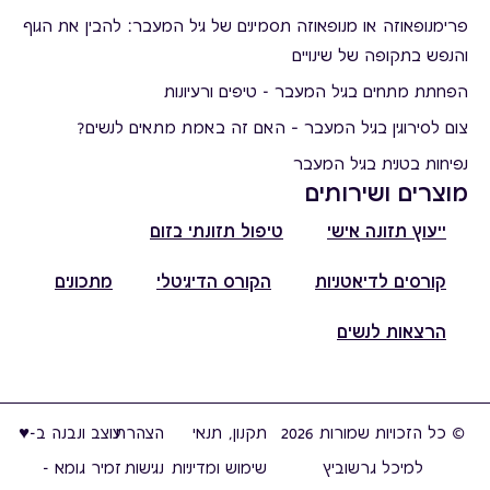
פרימנופאוזה או מנופאוזה תסמינים של גיל המעבר: להבין את הגוף
והנפש בתקופה של שינויים
הפחתת מתחים בגיל המעבר - טיפים ורעיונות
צום לסירוגין בגיל המעבר – האם זה באמת מתאים לנשים?
נפיחות בטנית בגיל המעבר
מוצרים ושירותים
ייעוץ תזונה אישי
טיפול תזונתי בזום
קורסים לדיאטניות
הקורס הדיגיטלי
מתכונים
הרצאות לנשים
© כל הזכויות שמורות 2026
תקנון, תנאי
הצהרת
עוצב ונבנה ב-♥︎
למיכל גרשוביץ
שימוש ומדיניות
נגישות
זמיר גומא -