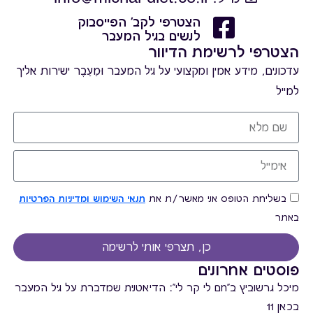
(דפדפים) 30 יחידות בייגלה 1 כוס פרוסת עוגה יבשה
הצטרפי לקב' הפייסבוק
לנשים בגיל המעבר
1 פרוסה רסק תפוחי עץ ללא תוספת סוכר
הצטרפי לרשימת הדיוור
עדכונים, מידע אמין ומקצועי על גיל המעבר וּמֵעֵבֶר ישירות אליך
למייל
בשליחת הטופס אני מאשר/ת את
תנאי השימוש ומדיניות הפרטיות
באתר
כן, תצרפי אותי לרשימה
פוסטים אחרונים
מיכל גרשוביץ ב"חם לי קר לי": הדיאטנית שמדברת על גיל המעבר
בכאן 11