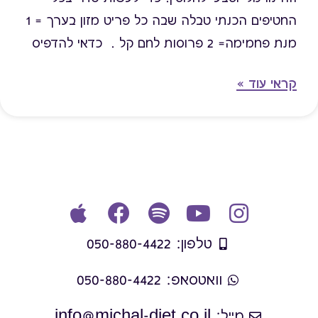
החטיפים הכנתי טבלה שבה כל פריט מזון בערך = 1
מנת פחמימה= 2 פרוסות לחם קל . כדאי להדפיס
את הטבלה שתהיה לך על המקרר או בתיק 🙂 שם
קראי עוד »
המזון גודל מנה חטיף גרנולה עד 100 קק"ל 1 שורת
שוקולד 1 ג'ל מוכן לאכילה במגוון טעמים 1 כוס
ביסקוויט 2 אדממה 1/2 קלופים וופל 2 חטיפי מיני
שוקולד 1 פופקורן 3 כוסות מרשמלו 5 יחידות חטיף
פרי טבעי תפוחים ½ שקית של 45 גרם דובשניות 3
יחידות בינוניות 1 פרוסת לחם קל + כפית
דבש/שוקולד/סילאן חלבה לייט קרמבו 1 יחידה
טלפון: 050-880-4422
קטנה 1 יחידה ערגליות 2 יחידות מאפין 1 קטן ארטיק
שטראוס לייט עד 80 קק"ל 1 ממרח חמאת בוטנים 1
וואטסאפ: 050-880-4422
כף שטוחה פרי 1 עוגיית ביצים "בישקוטים" 3 יחידות
מייל: info@michal-diet.co.il
פריכיות אורז מיני דבש 10 פריכיות אובלטים אפויים