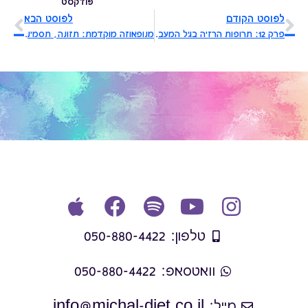
פודקסט
לפוסט הקודם
לפוסט הבא
פרק 12: תרופות הרזיה בגיל המעבר – מה חשוב לדעת?
מנופאוזה מוקדמת: תזונה, תסמינים והורמונים – שיחה עם ד"ר רותם ענבר | פודקאסט נשים בגיל המעבר
טלפון: 050-880-4422
וואטסאפ: 050-880-4422
מייל: info@michal-diet.co.il