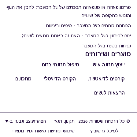
פרימנופאוזה או מנופאוזה תסמינים של גיל המעבר: להבין את הגוף
והנפש בתקופה של שינויים
הפחתת מתחים בגיל המעבר - טיפים ורעיונות
צום לסירוגין בגיל המעבר – האם זה באמת מתאים לנשים?
נפיחות בטנית בגיל המעבר
מוצרים ושירותים
ייעוץ תזונה אישי
טיפול תזונתי בזום
קורסים לדיאטניות
הקורס הדיגיטלי
מתכונים
הרצאות לנשים
© כל הזכויות שמורות 2026
תקנון, תנאי
הצהרת
עוצב ונבנה ב-♥︎
למיכל גרשוביץ
שימוש ומדיניות
נגישות
זמיר גומא -