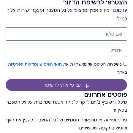
הצטרפי לרשימת הדיוור
עדכונים, מידע אמין ומקצועי על גיל המעבר וּמֵעֵבֶר ישירות אליך
למייל
בשליחת הטופס אני מאשר/ת את
תנאי השימוש ומדיניות הפרטיות
באתר
כן, תצרפי אותי לרשימה
פוסטים אחרונים
מיכל גרשוביץ ב"חם לי קר לי": הדיאטנית שמדברת על גיל המעבר
בכאן 11
פרימנופאוזה או מנופאוזה תסמינים של גיל המעבר: להבין את הגוף
והנפש בתקופה של שינויים