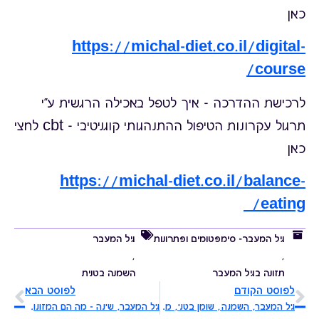
כאן
https://michal-diet.co.il/digital-
course/
לרכישת ההדרכה - איך לטפל באכילה הרגשית ע"י
תרגול עקרונות הטיפול ההתנהגותי קוגניטיבי - cbt לחצי
כאן
https://michal-diet.co.il/balance-
eating/
גיל המעבר- סימפטומים ופתרונות
גיל המעבר
,
,
תזונה בגיל המעבר
השמנה בטנית
לפוסט הקודם
לפוסט הבא
גיל המעבר, השמנה, שומן בטני, משקל, אחוזי שומן וכל מה שחשוב שתדעי
גיל המעבר, שינה - מה הם המזונות שיכולים לעזור לך לישון טוב יותר