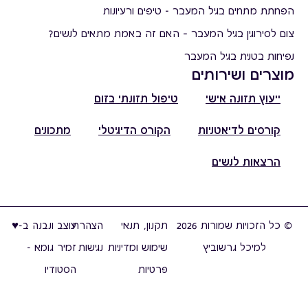
הפחתת מתחים בגיל המעבר - טיפים ורעיונות
צום לסירוגין בגיל המעבר – האם זה באמת מתאים לנשים?
נפיחות בטנית בגיל המעבר
מוצרים ושירותים
ייעוץ תזונה אישי
טיפול תזונתי בזום
קורסים לדיאטניות
הקורס הדיגיטלי
מתכונים
הרצאות לנשים
© כל הזכויות שמורות 2026
תקנון, תנאי
הצהרת
עוצב ונבנה ב-♥︎
למיכל גרשוביץ
שימוש ומדיניות
נגישות
זמיר גומא -
פרטיות
הסטודיו