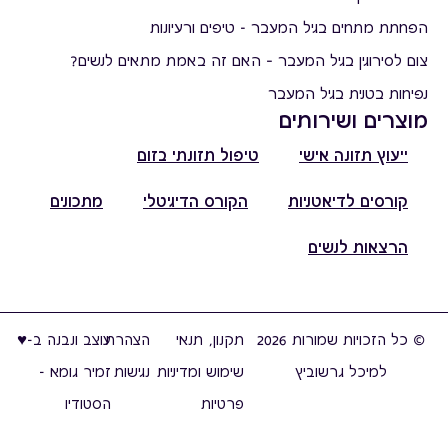
הפחתת מתחים בגיל המעבר - טיפים ורעיונות
צום לסירוגין בגיל המעבר – האם זה באמת מתאים לנשים?
נפיחות בטנית בגיל המעבר
מוצרים ושירותים
ייעוץ תזונה אישי
טיפול תזונתי בזום
קורסים לדיאטניות
הקורס הדיגיטלי
מתכונים
הרצאות לנשים
© כל הזכויות שמורות 2026
תקנון, תנאי
הצהרת
עוצב ונבנה ב-♥︎
למיכל גרשוביץ
שימוש ומדיניות
נגישות
זמיר גומא -
פרטיות
הסטודיו