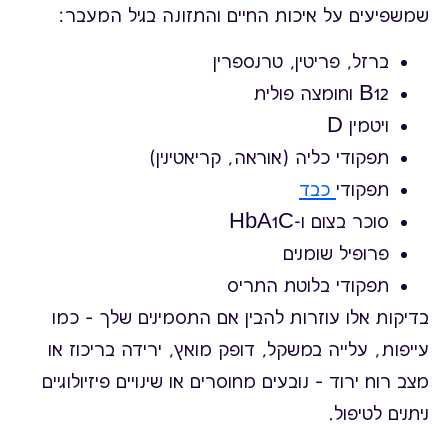
שמשפיעים על איכות החיים והתזונה בגיל המעבר:
ברזל, פריטין, טרנספרין
B12 וחומצה פולית
ויטמין D
תפקודי כליה (אוראה, קריאטינין)
תפקודי
כבד
סוכר בצום ו-HbA1C
פרופיל שומנים
תפקודי בלוטת התריס
בדיקות אלו עוזרות להבין אם התסמינים שלך – כמו
עייפות, עלייה במשקל, דופק מואץ, ירידה בריכוז או
מצב רוח ירוד – נובעים מחוסרים או שינויים פיזיולוגיים
ניתנים לטיפול.