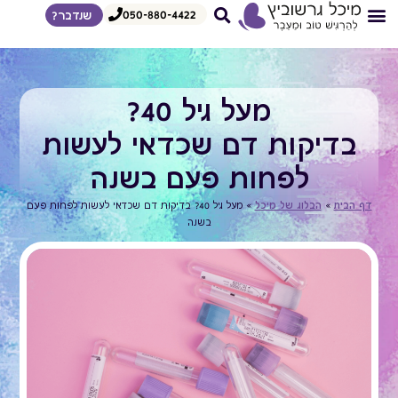
050-880-4422
שנדבר?
צרי קשר
דף הבית
איך אני עובדת
הדרכות לצפיה מיידית
מגוון הרצאות
מעל גיל 40?
בדיקות דם שכדאי לעשות
לפחות פעם בשנה
דף הבית
»
הבלוג של מיכל
»
מעל גיל 40? בדיקות דם שכדאי לעשות לפחות פעם
בשנה