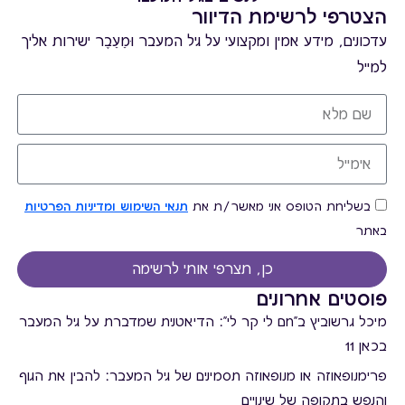
הצטרפי לרשימת הדיוור
עדכונים, מידע אמין ומקצועי על גיל המעבר וּמֵעֵבֶר ישירות אליך
למייל
בשליחת הטופס אני מאשר/ת את
תנאי השימוש ומדיניות הפרטיות
באתר
כן, תצרפי אותי לרשימה
פוסטים אחרונים
מיכל גרשוביץ ב"חם לי קר לי": הדיאטנית שמדברת על גיל המעבר
בכאן 11
פרימנופאוזה או מנופאוזה תסמינים של גיל המעבר: להבין את הגוף
והנפש בתקופה של שינויים