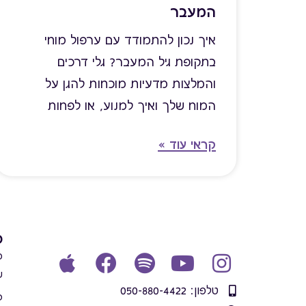
המעבר
איך נכון להתמודד עם ערפול מוחי
בתקופת גיל המעבר? גלי דרכים
והמלצות מדעיות מוכחות להגן על
המוח שלך ואיך למנוע, או לפחות
לדחות תסמיני דמנציה בתקופה הזו.
קראי עוד »
פ
מ
ש
טלפון: 050-880-4422
פ