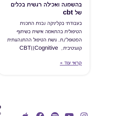
בהשמנה ואכילה רגשית בכלים
של cbt
בעבודתי בקליניקה נבנית התכנית
הטיפולית בהתאמה אישית בשיתוף
המטופל/ת. גישת הטיפול ההתנהגותית
קוגניטיבית, CBT((Cognitive
Behavioral Therapy וגישת
קראי עוד »
המיינדפולנס מובילות את התהליך
הטיפולי.
פ
מ