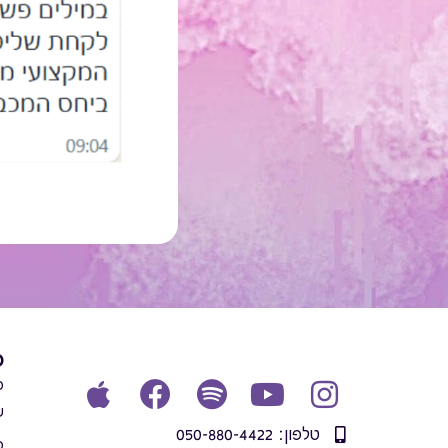
פ
מ
ש
טלפון: 050-880-4422
פ