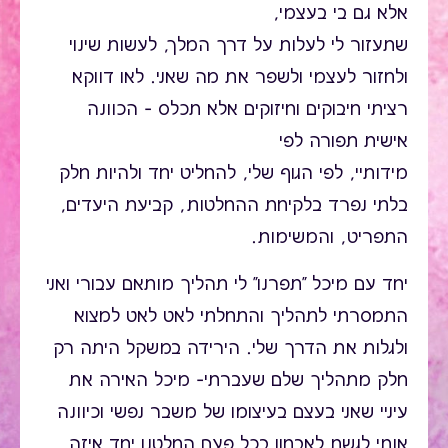
אלא גם בי בעצמי,
שתעזור לי לעלות על דרך המלך, לעשות שינוי
ולחזור לעצמי ולשפר את מה שאני. לאו דווקא
רציתי חיבוקים וחיזוקים אלא תכלס – הכוונה
אישית תפורה לפי
מידותיי, לפי הגוף שלי, להחליט יחד ולהיות חלק
בלתי נפרד בלקיחת ההחלטות, קביעת היעדים,
התפריט, והמשימות.
יחד עם מיכל "תפרנו" לי תהליך מותאם עבורי ואני
התמסרתי לתהליך והתחלתי לאט לאט למצוא
ולגלות את הדרך שלי. הירידה במשקל היתה רק
חלק מתהליך שלם שעברתי– מיכל האירה את
עיניי שאני בעצם בעיצומו של משבר נפשי וכיוונה
אותי לגשת לאבחון בכל פעם החלטנו יחד איזה