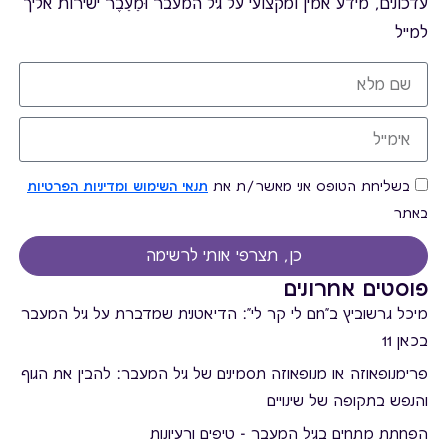
עדכונים, מידע אמין ומקצועי על גיל המעבר וּמֵעֵבֶר ישירות אליך
למייל
בשליחת הטופס אני מאשר/ת את
תנאי השימוש ומדיניות הפרטיות
באתר
כן, תצרפי אותי לרשימה
פוסטים אחרונים
מיכל גרשוביץ ב"חם לי קר לי": הדיאטנית שמדברת על גיל המעבר
בכאן 11
פרימנופאוזה או מנופאוזה תסמינים של גיל המעבר: להבין את הגוף
והנפש בתקופה של שינויים
הפחתת מתחים בגיל המעבר - טיפים ורעיונות