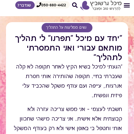
050-880-4422
שנדבר?
צרי קשר
דף הבית
איך אני עובדת
הדרכות לצפיה מיידית
מגוון הרצאות
נשים ממליצות על התהליך
"יחד עם מיכל "תפרנו" לי תהליך
מותאם עבורי ואני התמסרתי
לתהליך"
"הגעתי למיכל בשיא הקיץ לאחר תקופה לא קלה
שעברתי בחיי. תקופה שהותירה אותי חסרת
אנרגיות, עייפה ועם עודף משקל שהכביד עלי
פיזית ונפשית.
חשבתי לעצמי – אני ממש צריכה עזרה ולא
קבוצתית אלא אישית. אני צריכה מישהי שתכוון
אותי ותטפל בי באופן אישי ולא רק בעודף המשקל