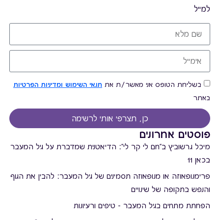
למייל
בשליחת הטופס אני מאשר/ת את
תנאי השימוש ומדיניות הפרטיות
באתר
כן, תצרפי אותי לרשימה
פוסטים אחרונים
מיכל גרשוביץ ב"חם לי קר לי": הדיאטנית שמדברת על גיל המעבר
בכאן 11
פרימנופאוזה או מנופאוזה תסמינים של גיל המעבר: להבין את הגוף
והנפש בתקופה של שינויים
הפחתת מתחים בגיל המעבר - טיפים ורעיונות