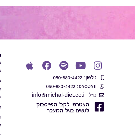
פ
מ
ש
טלפון: 050-880-4422
פ
וואטסאפ: 050-880-4422
ה
מייל: info@michal-diet.co.il
ש
הצטרפי לקב' הפייסבוק
ה
לנשים בגיל המעבר
צ
מ