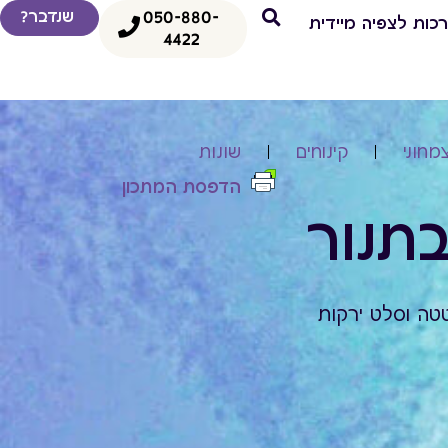
050-880-
שנדבר?
כות לצפיה מיידית
4422
מחוני
קינוחים
שונות
הדפסת המתכון
בתנור
טה וסלט ירקות