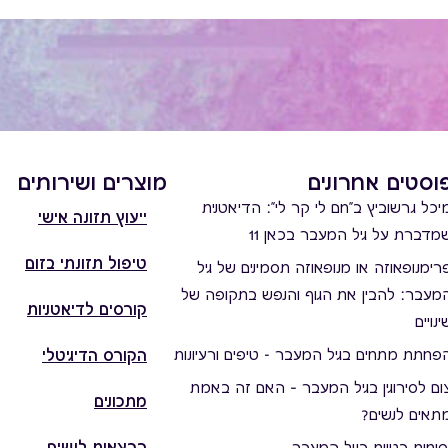
וסטים אחרונים
מוצרים ושירותים
יכל גרשוביץ ב"חם לי קר לי": הדיאטנית
ייעוץ תזונה אישי
מדברת על גיל המעבר בכאן 11
טיפול תזונתי בזום
רימנופאוזה או מנופאוזה תסמינים של גיל
מעבר: להבין את הגוף והנפש בתקופה של
קורסים לדיאטניות
ינויים
פחתת מתחים בגיל המעבר - טיפים ורעיונות
הקורס הדיגיטלי
ום לסירוגין בגיל המעבר – האם זה באמת
מתכונים
תאים לנשים?
הרצאות לנשים