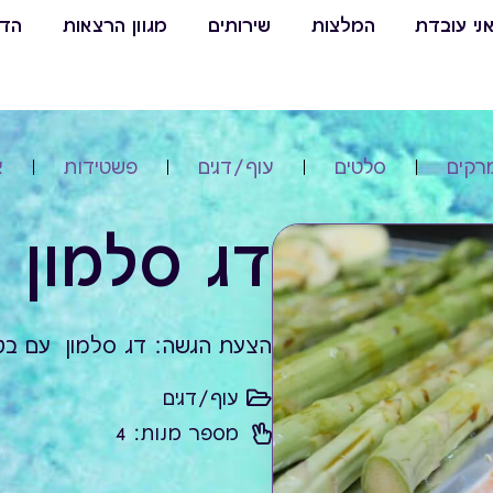
ני עובדת
המלצות
שירותים
מגוון הרצאות
הדר
רקים
סלטים
עוף/דגים
פשטידות
צ
דג סלמון 
הצעת הגשה: דג סלמון עם בט
עוף/דגים
מספר מנות: 4