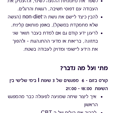
לשפר את מיומנויות ההנעה לשינוי, ולהעמיק את
העבודה עם דפוסי חשיבה, רגשות והרגלים.
להבין כיצד ליישם את גישת ה־non-diet (הגישה
שלא מתמקדת במשקל), באופן מותאם קלינית.
לרענן ידע קודם גם אם למדת בעבר תואר שני
בתזונה, בריאות או מדעי ההתנהגות – ולהפוך
את הידע ליישומי ומדויק לעבודה בשטח.
מתי ועל מה נדבר?
קורס בזום - 6 מפגשים של 3 שעות l בימי שלישי בין
השעות 18:00 - 21:00
איך ליצור שיחה שמניעה לפעולה כבר מהמפגש
הראשון
להכיר את הגלים של ה CBT