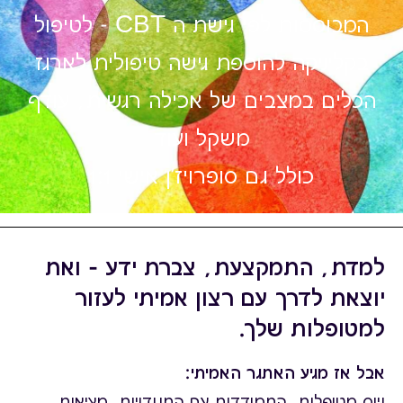
המבוססות לפי גישת ה CBT - לטיפול
בקליניקה להוספת גישה טיפולית לארגז
הכלים במצבים של אכילה רגשית, עודף
משקל ועוד
כולל גם סופרויז'ן אישי 1:1
למדת, התמקצעת, צברת ידע – ואת
יוצאת לדרך עם רצון אמיתי לעזור
למטופלות שלך.
אבל אז מגיע האתגר האמיתי:
גיוס מטופלות. התמודדות עם התנגדויות. מציאות