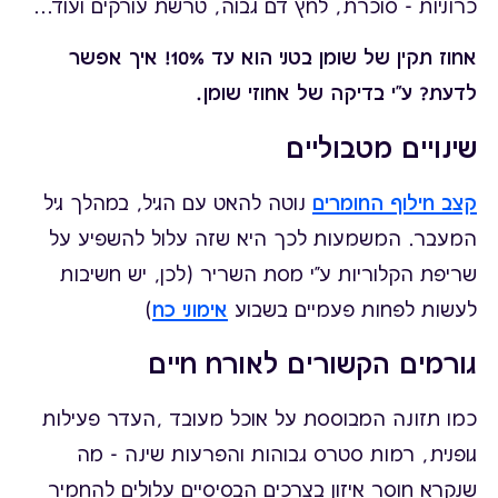
כרוניות - סוכרת, לחץ דם גבוה, טרשת עורקים ועוד...
אחוז תקין של שומן בטני הוא עד 10%! איך אפשר
לדעת? ע"י בדיקה של אחוזי שומן.
שינויים מטבוליים
קצב חילוף החומרים
נוטה להאט עם הגיל, במהלך גיל
המעבר. המשמעות לכך היא שזה עלול להשפיע על
שריפת הקלוריות ע"י מסת השריר (לכן, יש חשיבות
לעשות לפחות פעמיים בשבוע
אימוני כח
)
גורמים הקשורים לאורח חיים
כמו תזונה המבוססת על אוכל מעובד ,העדר פעילות
גופנית, רמות סטרס גבוהות והפרעות שינה - מה
שנקרא חוסר איזון בצרכים הבסיסיים עלולים להחמיר