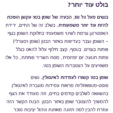
בולט עוד יותר?
בנשים מעל גיל 50, הבעיה של שומן בטני עקשן הופכת
להיות עוד יותר משמעותית.
בשלב זה של החיים, ירידת
האסטרוגן גורמת לשינוי משמעותי בחלוקת השומן בגוף
— השומן נצבר בעדיפות באזור הבטן (שומן ויסצרלי)
ופחות בגפיים. בנוסף, קצב חילוף עלול להאט בגלל
פחות תנועה יום יומיומית, מסת השריר פוחתת, כל אלו
משפיעים על הצטברות השומן בטני.
שומן בטני קשורו לעמידות לאינסולין.
נשים
פוסט-מנופאוזליות מראות עמידות מוגברת לאינסולין
בהשוואה לשלבים קודמים בחיים, וזה מעודד את הגוף
להמשיך להצטבר שומן באזור הבטן. הבנת הקשר הזה
עוזרת להבין למה תזונה מאוזנת וניהול יציבות סוכר