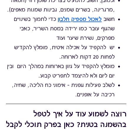
וכמובן, חשוב להמעיט בצריכת שומן רווי (חמאה
,מרגרינה, בשרים שמנים, גבינות שמנות מאפים).
חשוב
לאכול מספיק חלבון
כדי לתמוך בשינויים
שהגוף עובר כמו ירידה במסת השריר, כאבי
מפרקים, נשירת שיער ועוד
יש להקפיד על אכילה איטית, מומלץ להקדיש
לפחות 20 דקות לארוחה.
מומלץ להקפיד על גיוון בארוחות במהלך היום ובין
יום ליום ולא להיצמד לתפריט קבוע.
לשלב פעילות גופנית – אימוני כח הליכה, שחיה,
רכיבה על אופניים.
רוצה לשמוע עוד על איך לטפל
בהשמנה בטנית? כאן בפרק תוכלי לקבל