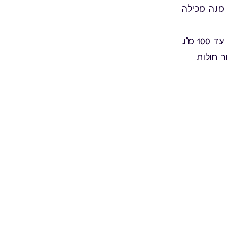
ה מנה מכילה
ה-AICR וה-ACS מציינים שגם צריכה של 3 מנות סויה ליום המספקות עד 100 מ"ג
ר חולות