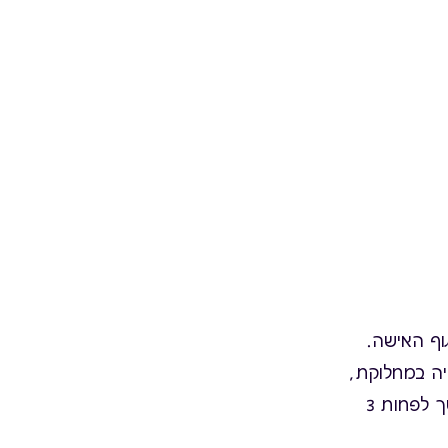
וף האישה.
יה במחלוקת,
אך ככל הנראה יש ביכולתם לסייע בהפחתת תדירות גלי החום בשימוש שנמשך לפחות 3