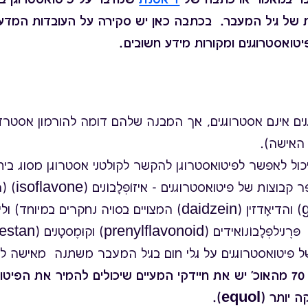
של גיל המעבר. בכתבה כאן יש סקירה על העובדות המדעיו
יטואסטרוגנים ומקורות מידע חשובים.
ים אינם אסטרוגנים, אך המבנה שלהם דומה להורמון אסטרדי
 האישה).
 יכול לאפשר לפיטואסטרוגן להקשר לקולטני אסטרוגן מסוג בי
קיימות מספר קבוצות של פי
(genistein) והדיאָדזין (daidzein) המצויים בסויה נחקרים במיוחד)
פיטואסטרוגנים על גלי חום בגיל המעבר משתנה מאישה ל
33% עד % 70 מהאוכ' יש את חיידקי המעיים שיכולים להמיר את הפיט
תר (equol).