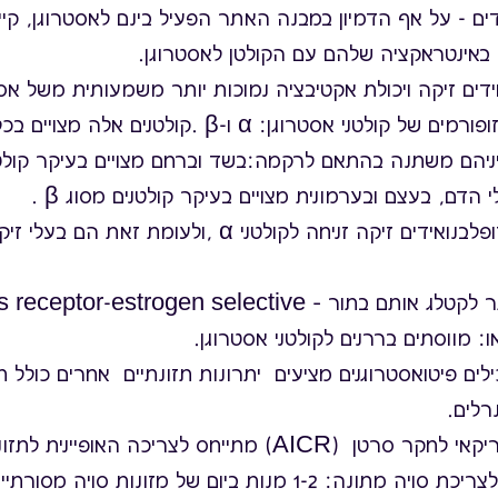
דים - על אף הדמיון במבנה האתר הפעיל בינם לאסטרוגן, קיי
באינטראקציה שלהם עם הקולטן לאסטרוגן.
ידים זיקה ויכולת אקטיבציה נמוכות יותר משמעותית משל אסט
ישנם שני איזופורמים של קולטני אסטרוגן: α ו-β .קולטנ
 הדם, בעצם ובערמונית מצויים בעיקר קולטנים מסוג β .
נמצא כי איזופלבנואידים זיקה זניחה לקולטני α ,ולעומת 
לכן, נכון יותר לקטלג אותם בתור tor-estrogen selective
לים פיטואסטרוגנים מציעים יתרונות תזונתיים אחרים כולל חל
נרלים.
המכון האמריקאי לחקר סרטן (AICR) מתייחס לצריכה האופיי
ונה: 1-2 מנות ביום של מזונות סויה מסורתיים.