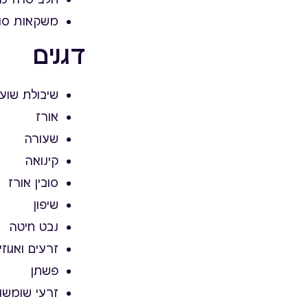
משקאות סוי
דגנים
שיבולת שוע
אורז
שעורה
קינואה
סובין אורז
שיפון
נבט חיטה
זרעים ואגוזי
פשתן
זרעי שומשו