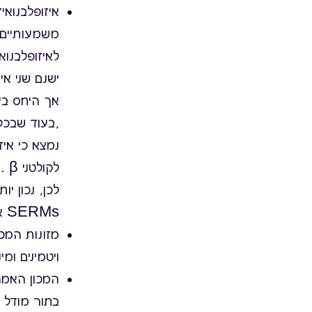
איזופלבנואי
משמעותיים 
לאיזופלבנוא
,בעוד שבכלי
לקולטני β .
SERMs או: מווסתים בררנים לקולטני אסטרוגן.
מזונות המכי
ויטמינים ומי
בתור מודל לצריכת סויה מת