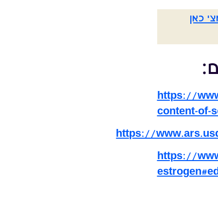
י כאן
ם:
https://www
content-of-
https://www.ars.usd
https://www
estrogen#e