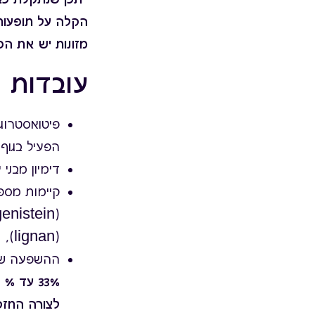
הקלה על תופעות 
מזונות יש את הפ
עובדות
פיטואסטרוגנ
הפעיל בגוף
דימיון מבני
(lignan), פּרֶנילפְלָבוֹנוֹאידים (prenylflavonoid) וקוּמֶסטָנים (coumestan).
ההשפעה של 
לצורה החזקה יו