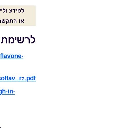
למידע ולי
או התקשרי
לרשימת מ
flavone-
oflav_r2.pdf
h-in-