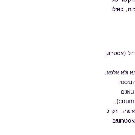
ת, באילו
ול (אסטרוגן
תא ולא אלפא.
טואסטרוגנים - איזוֹפְלָבוֹנים (isoflavone) (הגֶניסְטין
 וליגנאנים
אישה.
רק ל
ואסטרוגנים