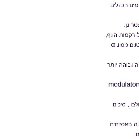
מים הבדלים
רוגן.
ים אלה מצויים בכל רקמות הגוף,
אך היחס ביניהם משתנה בהתאם לרקמה:בשד וברחם מצויים בעיקר קולטנים מסוג α
זאת הם בעלי זיקה גבוהה יותר
modulators recep –
בון, סיבים,
נית לתזונה האסייתית