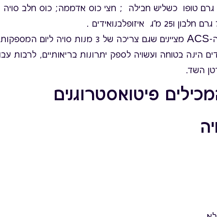
נה=כ-100 גרם טופו כשליש חבילה ; חצי כוס אדממה; כוס חלב סוי
דים הינה בטוחה ועשויה לספק יתרונות בריאותיים, לרבות עבו
טן השד.
מכילים פיטואסטרוגנים
יה
לא