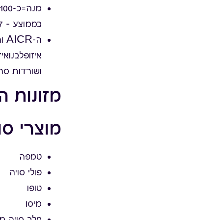
מ
בממוצע – 7 גרם חלבון ו25 מ"ג איזופלבנואידים .
איזופלבנואי
ושורדות סר
מזונות ה
מוצרי סו
טמפה
פולי סויה
טופו
מיסו
חלב סויה מ