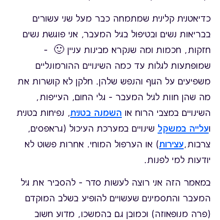
כדיאטנית קלינית שמתמחה כבר מעל שני עשורים
בבריאות נשים ובטיפול בגיל המעבר, אני פוגשת נשים
חזקות, חכמות ומה שנקרא מבינות עניין 🙂 –
שמופתעות לגלות עד כמה השינויים ההורמונליים
משפיעים על הגוף והנפש שלהן. חלקן לא קושרות את
מה שהן חוות לגיל המעבר – גלי החום, העייפות,
השינויים במצבי הרוח או
השמנה בטנית
, נפיחות בטנית
ו
עלייה במשקל
שינויים במערכת העיכול (גראפסים,
צרבות,
עצירות
) או הערפול המוחי. אחרות פשוט לא
יודעות למי לפנות.
במאמר הזה אני רוצה לעשות סדר – להסביר את גיל
המעבר והתסמינים שעשויים להופיע בשלב המוקדם
(פרה מנופאוזה) וכמובן גם בהמשכו, מדוע חשוב