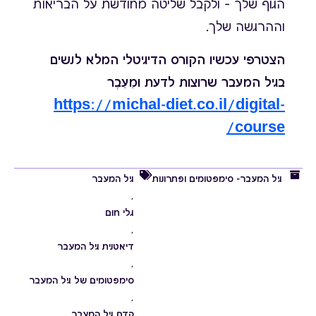
הגוף שלך – ולקבל שליטה מחודשת על הבריאות
וההרגשה שלך.
הצטרפי עכשיו הקורס הדיגיטלי המלא לנשים
בגיל המעבר שרוצות לדעת וּמֵעֵבֶר
https://michal-diet.co.il/digital-
course/
גיל המעבר- סימפטומים ופתרונות
גיל המעבר
,
גלי חום
,
דיאטנית גיל המעבר
,
סימפטומים של גיל המעבר
,
קדם גיל המעבר