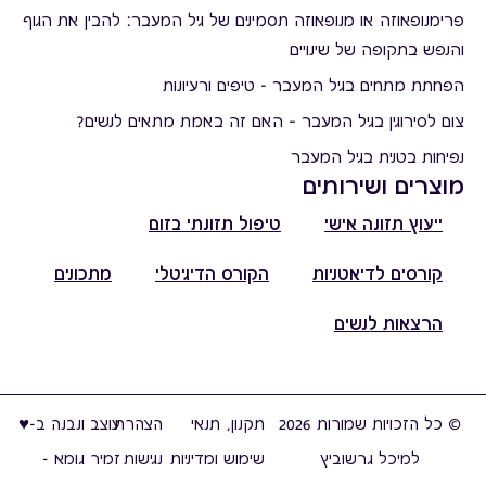
פרימנופאוזה או מנופאוזה תסמינים של גיל המעבר: להבין את הגוף
והנפש בתקופה של שינויים
הפחתת מתחים בגיל המעבר - טיפים ורעיונות
צום לסירוגין בגיל המעבר – האם זה באמת מתאים לנשים?
נפיחות בטנית בגיל המעבר
מוצרים ושירותים
ייעוץ תזונה אישי
טיפול תזונתי בזום
קורסים לדיאטניות
הקורס הדיגיטלי
מתכונים
הרצאות לנשים
© כל הזכויות שמורות 2026
תקנון, תנאי
הצהרת
עוצב ונבנה ב-♥︎
למיכל גרשוביץ
שימוש ומדיניות
נגישות
זמיר גומא -