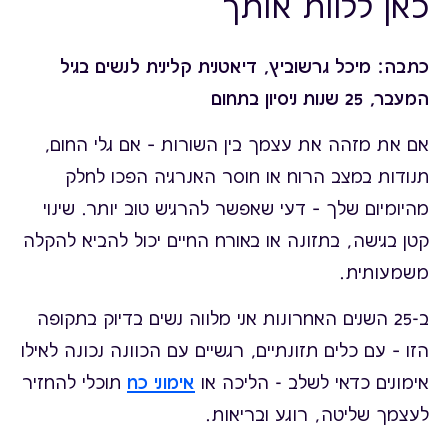
כאן ללוות אותך
כתבה: מיכל גרשוביץ, דיאטנית קלינית לנשים בגיל
המעבר, 25 שנות ניסיון בתחום
אם את מזהה את עצמך בין השורות – אם גלי החום,
תנודות במצב הרוח או חוסר האנרגיה הפכו לחלק
מהיומיום שלך – דעי שאפשר להרגיש טוב יותר. שינוי
קטן בגישה, בתזונה או באורח החיים יכול להביא להקלה
משמעותית.
ב-25 השנים האחרונות אני מלווה נשים בדיוק בתקופה
הזו – עם כלים תזונתיים, רגשיים עם הכוונה נכונה לאילו
אימונים כדאי לשלב - הליכה או
אימוני כח
תוכלי להחזיר
לעצמך שליטה, רוגע ובריאות.