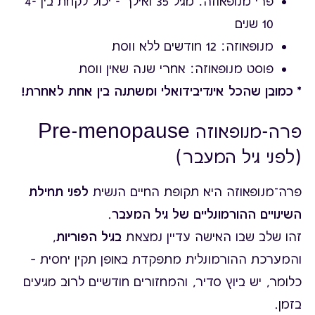
פרי מנופאוזה: מגיל 35 ואילך - יכול לקחת בין 4-
10 שנים
מנופאוזה: 12 חודשים ללא ווסת
פוסט מנופאוזה: אחרי שנה שאין ווסת
* כמובן שהכל אינדיבידואלי ומשתנה בין אחת לאחרת!
פרה-מנופאוזה Pre-menopause
(לפני גיל המעבר)
פרה־מנופאוזה היא תקופת החיים הנשית
לפני תחילת
השינויים ההורמונליים של גיל המעבר
.
זהו שלב שבו האישה עדיין נמצאת
בגיל הפוריות
,
והמערכת ההורמונלית מתפקדת באופן תקין יחסית –
כלומר, יש ביוץ סדיר, והמחזורים חודשיים לרוב מגיעים
בזמן.