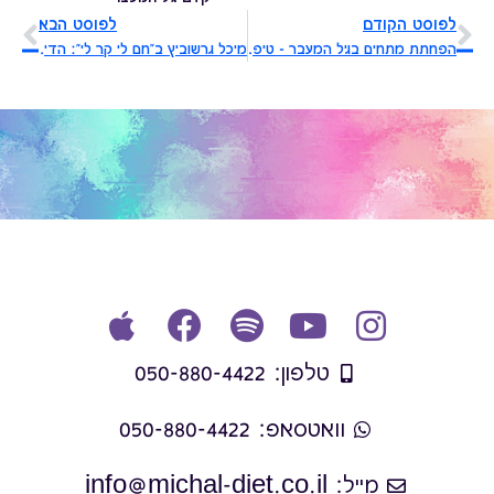
לפוסט הקודם
לפוסט הבא
הפחתת מתחים בגיל המעבר - טיפים ורעיונות
מיכל גרשוביץ ב"חם לי קר לי": הדיאטנית שמדברת על גיל המעבר בכאן 11
טלפון: 050-880-4422
וואטסאפ: 050-880-4422
מייל: info@michal-diet.co.il