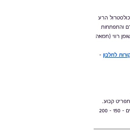
טוב (HDL), המפנה את הכולסטרול הרע
הדם והתפתחות
ומן רווי (חמאה
ורות לחלבון
-
תפריט קבוע.
לשלב פעילות גופנית – פעילות אירובית - הליכה, שחיה, רכיבה על אופניים - 150 - 200