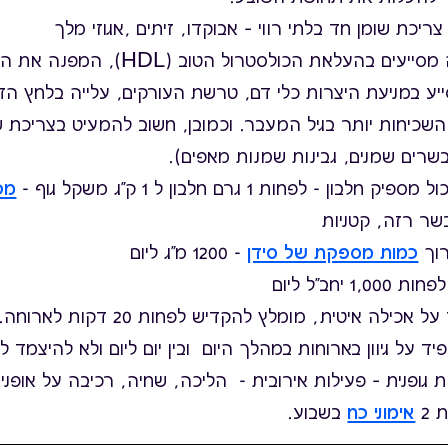
ריכת שומן חד בלתי רווי – אבוקדו, זיתים ,אגוזי מלך
שומנים אלה מסייעים בהעלאת הכולסטרול ה
 ומסייע במניעת היצרות כלי דם, טרשת העורקים, עלייה בלחץ 
שכיחות יותר בגיל המעבר. וכמובן, חשוב להמעיט בצריכת ש
שרים שמנים, גבינות שמנות מאפים).
לבון - לפחות 1 גרם חלבון ל 1 ק"ג משקל גוף -
מק
בשר רזה, קטניות
רוך
כמות מספקת של סידן
- 1200 מ"ג ליום
אכילה איטית, מומלץ להקדיש לפחות 20 דקות לארוחה.
ד על גיוון בארוחות במהלך היום ובין יום ליום ולא להיצמד ל
 2
אימוני כח
בשבוע.