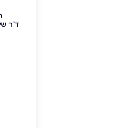
ת
ד"ר שי