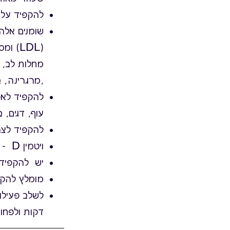
להקפיד על צ
(LDL)
מחלות לב, ה
,מרגרינה, ב
להקפיד לאכול מספיק ח
עוף, דגים, 
להקפיד לצ
ויטמין D - לפחות 1,000 יחב"ל ליום
יש להקפיד על 
מומלץ להקפי
דקות ולפחות