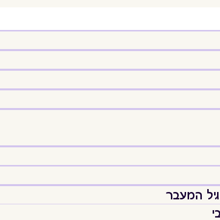
יל המעבר
י