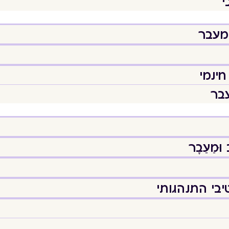
י
המעבר
חינמי
עבר
מֵעֵבֶר