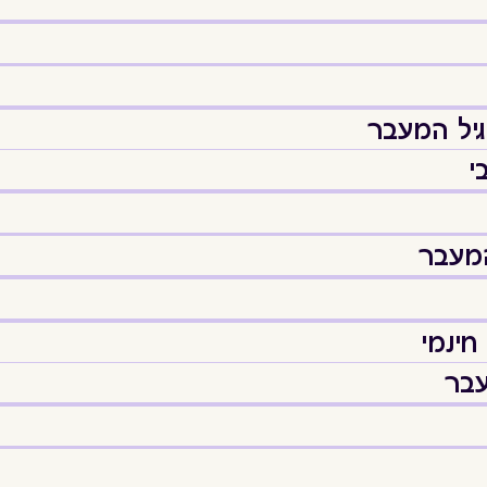
יל המעבר
י
המעבר
חינמי
עבר