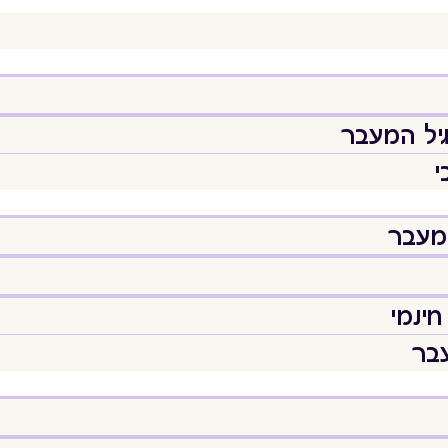
יל המעבר
י
המעבר
חינמי
עבר