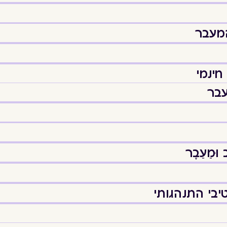
המעבר
חינמי
עבר
מֵעֵבֶר