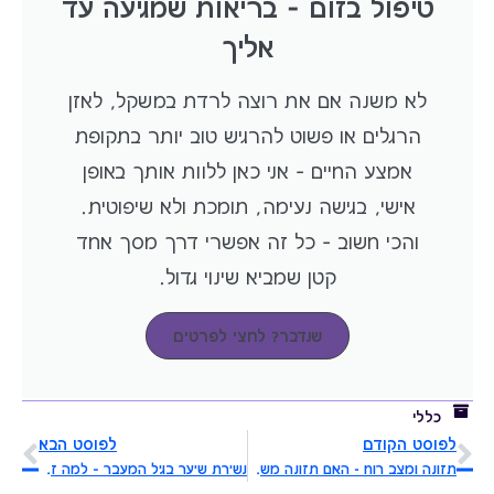
טיפול בזום – בריאות שמגיעה עד
אליך
לא משנה אם את רוצה לרדת במשקל, לאזן
הרגלים או פשוט להרגיש טוב יותר בתקופת
אמצע החיים – אני כאן ללוות אותך באופן
אישי, בגישה נעימה, תומכת ולא שיפוטית.
והכי חשוב – כל זה אפשרי דרך מסך אחד
קטן שמביא שינוי גדול.
שנדבר? לחצי לפרטים
כללי
לפוסט הקודם
לפוסט הבא
תזונה ומצב רוח - האם תזונה משפיעה על מצב הרוח שלנו?
נשירת שיער בגיל המעבר – למה זה קורה ואיך נכון לטפל