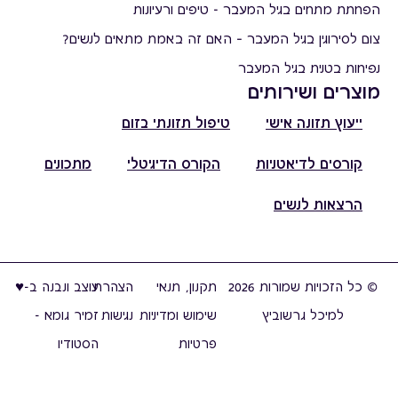
הפחתת מתחים בגיל המעבר - טיפים ורעיונות
צום לסירוגין בגיל המעבר – האם זה באמת מתאים לנשים?
נפיחות בטנית בגיל המעבר
מוצרים ושירותים
ייעוץ תזונה אישי
טיפול תזונתי בזום
קורסים לדיאטניות
הקורס הדיגיטלי
מתכונים
הרצאות לנשים
© כל הזכויות שמורות 2026
תקנון, תנאי
הצהרת
עוצב ונבנה ב-♥︎
למיכל גרשוביץ
שימוש ומדיניות
נגישות
זמיר גומא -
פרטיות
הסטודיו