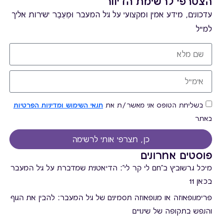
הצטרפי לרשימת הדיוור
עדכונים, מידע אמין ומקצועי על גיל המעבר וּמֵעֵבֶר ישירות אליך
למייל
בשליחת הטופס אני מאשר/ת את
תנאי השימוש ומדיניות הפרטיות
באתר
כן, תצרפי אותי לרשימה
פוסטים אחרונים
מיכל גרשוביץ ב"חם לי קר לי": הדיאטנית שמדברת על גיל המעבר
בכאן 11
פרימנופאוזה או מנופאוזה תסמינים של גיל המעבר: להבין את הגוף
והנפש בתקופה של שינויים