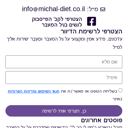
מייל: info@michal-diet.co.il
הצטרפי לקב' הפייסבוק
לנשים בגיל המעבר
הצטרפי לרשימת הדיוור
עדכונים, מידע אמין ומקצועי על גיל המעבר וּמֵעֵבֶר ישירות אליך
למייל
בשליחת הטופס אני מאשר/ת את
תנאי השימוש ומדיניות הפרטיות
באתר
כן, תצרפי אותי לרשימה
פוסטים אחרונים
מיכל גרשוביץ ב"חם לי קר לי": הדיאטנית שמדברת על גיל המעבר