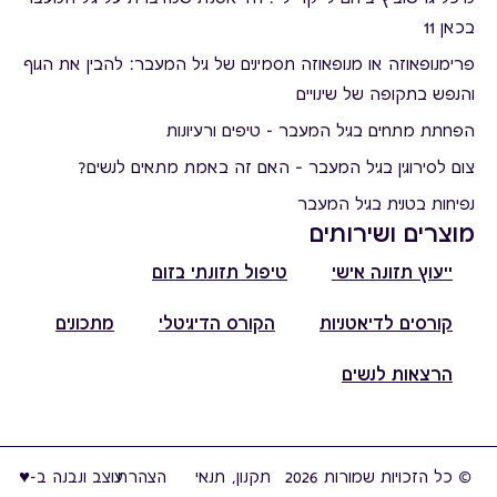
בכאן 11
פרימנופאוזה או מנופאוזה תסמינים של גיל המעבר: להבין את הגוף
והנפש בתקופה של שינויים
הפחתת מתחים בגיל המעבר - טיפים ורעיונות
צום לסירוגין בגיל המעבר – האם זה באמת מתאים לנשים?
נפיחות בטנית בגיל המעבר
מוצרים ושירותים
ייעוץ תזונה אישי
טיפול תזונתי בזום
קורסים לדיאטניות
הקורס הדיגיטלי
מתכונים
הרצאות לנשים
© כל הזכויות שמורות 2026
תקנון, תנאי
הצהרת
עוצב ונבנה ב-♥︎