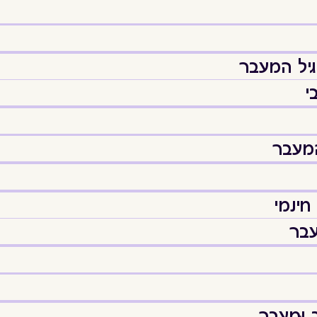
יל המעבר
י
המעבר
חינמי
עבר
מֵעֵבֶר