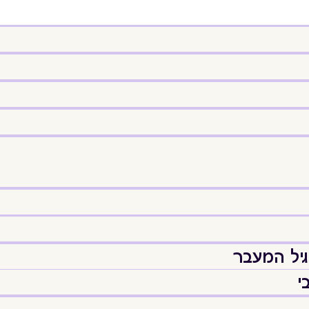
יל המעבר
י