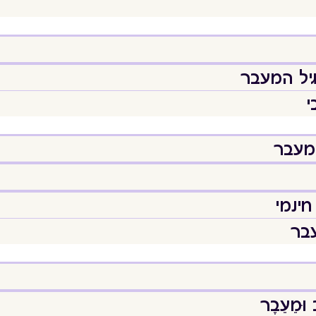
יל המעבר
י
המעבר
חינמי
עבר
מֵעֵבֶר