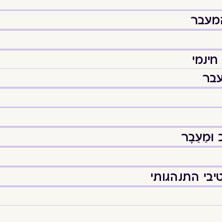
המעבר
חינמי
עבר
מֵעֵבֶר