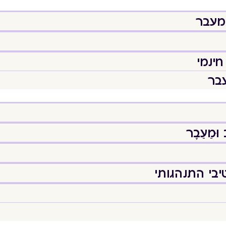
המעבר
חינמי
עבר
מֵעֵבֶר