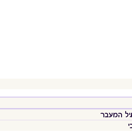
יל המעבר
י