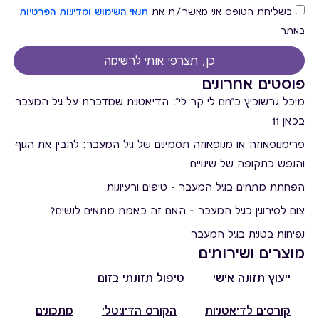
בשליחת הטופס אני מאשר/ת את
תנאי השימוש ומדיניות הפרטיות
באתר
כן, תצרפי אותי לרשימה
פוסטים אחרונים
מיכל גרשוביץ ב"חם לי קר לי": הדיאטנית שמדברת על גיל המעבר
בכאן 11
פרימנופאוזה או מנופאוזה תסמינים של גיל המעבר: להבין את הגוף
והנפש בתקופה של שינויים
הפחתת מתחים בגיל המעבר - טיפים ורעיונות
צום לסירוגין בגיל המעבר – האם זה באמת מתאים לנשים?
נפיחות בטנית בגיל המעבר
מוצרים ושירותים
ייעוץ תזונה אישי
טיפול תזונתי בזום
קורסים לדיאטניות
הקורס הדיגיטלי
מתכונים