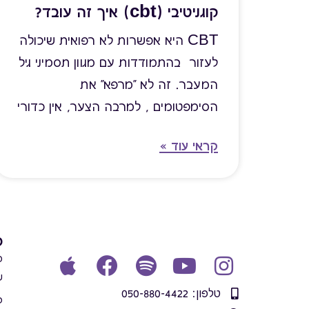
קוגניטיבי (cbt) איך זה עובד?
CBT היא אפשרות לא רפואית שיכולה
לעזור בהתמודדות עם מגוון תסמיני גיל
המעבר. זה לא "מרפא" את
הסימפטומים , למרבה הצער, אין כדורי
קסם שיעשו את זה, אבל זאת גישה
קראי עוד »
שבאמת יכולה להקל לאורך זמן.
פ
מ
ש
טלפון: 050-880-4422
פ