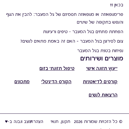
בכאן 11
פרימנופאוזה או מנופאוזה תסמינים של גיל המעבר: להבין את הגוף
והנפש בתקופה של שינויים
הפחתת מתחים בגיל המעבר - טיפים ורעיונות
צום לסירוגין בגיל המעבר – האם זה באמת מתאים לנשים?
נפיחות בטנית בגיל המעבר
מוצרים ושירותים
ייעוץ תזונה אישי
טיפול תזונתי בזום
קורסים לדיאטניות
הקורס הדיגיטלי
מתכונים
הרצאות לנשים
© כל הזכויות שמורות 2026
תקנון, תנאי
הצהרת
עוצב ונבנה ב-♥︎