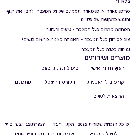
בכאן 11
פרימנופאוזה או מנופאוזה תסמינים של גיל המעבר: להבין את הגוף
והנפש בתקופה של שינויים
הפחתת מתחים בגיל המעבר - טיפים ורעיונות
צום לסירוגין בגיל המעבר – האם זה באמת מתאים לנשים?
נפיחות בטנית בגיל המעבר
מוצרים ושירותים
ייעוץ תזונה אישי
טיפול תזונתי בזום
קורסים לדיאטניות
הקורס הדיגיטלי
מתכונים
הרצאות לנשים
© כל הזכויות שמורות 2026
תקנון, תנאי
הצהרת
עוצב ונבנה ב-♥︎
למיכל גרשוביץ
שימוש ומדיניות
נגישות
זמיר גומא -