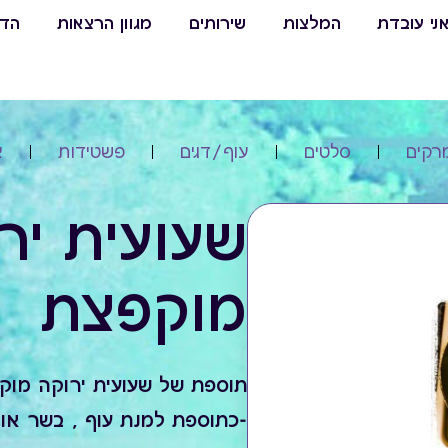
ני עובדת
המלצות
שירותים
מגוון הרצאות
הדר
רקים
סלטים
עוף/דגים
פשטידות
צ
שעועית יר
מוקפצת
תוספת של שעועית ירוקה מוק
-כתוספת למנת עוף , בשר או