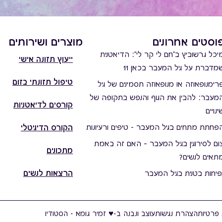
וסטים אחרונים
מוצרים ושירותים
יכל גרשוביץ ב"חם לי קר לי": הדיאטנית
ייעוץ תזונה אישי
מדברת על גיל המעבר בכאן 11
טיפול תזונתי בזום
רימנופאוזה או מנופאוזה תסמינים של גיל
מעבר: להבין את הגוף והנפש בתקופה של
קורסים לדיאטניות
ינויים
פחתת מתחים בגיל המעבר - טיפים ורעיונות
הקורס הדיגיטלי
ום לסירוגין בגיל המעבר – האם זה באמת
מתכונים
תאים לנשים?
הרצאות לנשים
פיחות בטנית בגיל המעבר
 פרטיות
הצהרת נגישות
עוצב ונבנה ב-♥︎ זמיר גומא - הסטודיו