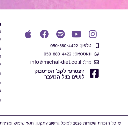
פ
מ
ש
טלפון: 050-880-4422
פ
וואטסאפ: 050-880-4422
ה
מייל: info@michal-diet.co.il
ש
הצטרפי לקב' הפייסבוק
ה
לנשים בגיל המעבר
צ
מ
נ
© כל הזכויות שמורות 2026 למיכל גרשוביץ
תקנון, תנאי שימוש ומדיניות