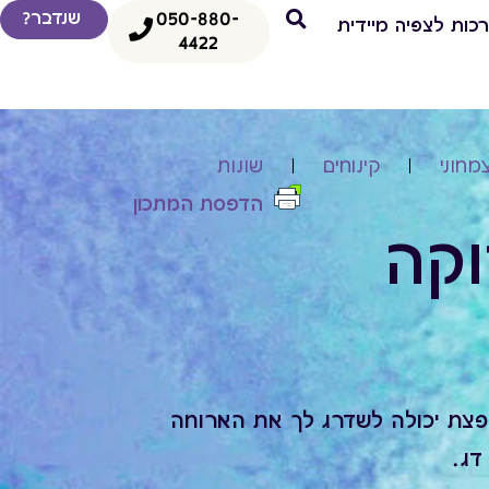
050-880-
שנדבר?
כות לצפיה מיידית
4422
מחוני
קינוחים
שונות
הדפסת המתכון
וקה
פצת יכולה לשדרג לך את הארוחה
 דג.