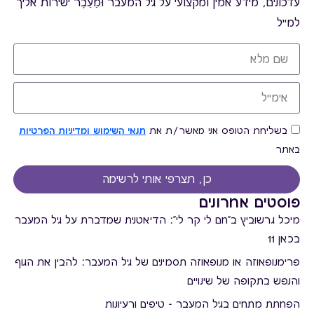
עדכונים, מידע אמין ומקצועי על גיל המעבר וּמֵעֵבֶר ישירות אליך
למייל
בשליחת הטופס אני מאשר/ת את
תנאי השימוש ומדיניות הפרטיות
באתר
כן, תצרפי אותי לרשימה
פוסטים אחרונים
מיכל גרשוביץ ב"חם לי קר לי": הדיאטנית שמדברת על גיל המעבר
בכאן 11
פרימנופאוזה או מנופאוזה תסמינים של גיל המעבר: להבין את הגוף
והנפש בתקופה של שינויים
הפחתת מתחים בגיל המעבר - טיפים ורעיונות