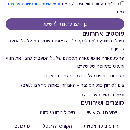
בשליחת הטופס אני מאשר/ת את
תנאי השימוש ומדיניות הפרטיות
באתר
כן, תצרפי אותי לרשימה
פוסטים אחרונים
מיכל גרשוביץ ב"חם לי קר לי": הדיאטנית שמדברת על גיל המעבר
בכאן 11
פרימנופאוזה או מנופאוזה תסמינים של גיל המעבר: להבין את הגוף
והנפש בתקופה של שינויים
הפחתת מתחים בגיל המעבר - טיפים ורעיונות
צום לסירוגין בגיל המעבר – האם זה באמת מתאים לנשים?
נפיחות בטנית בגיל המעבר
מוצרים ושירותים
ייעוץ תזונה אישי
טיפול תזונתי בזום
קורסים לדיאטניות
הקורס הדיגיטלי
מתכונים