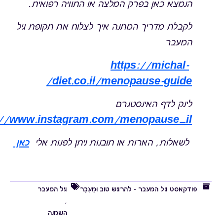
הנמצא כאן בפרק
המלצה או התוויה רפואית
.
לקבלת מדריך המתנה איך לצלוח את תקופת גיל
המעבר
https://michal-
⁠⁠
diet.co.il/menopause-guide/⁠⁠
לינק לדף האינסטגרם
://www.instagram.com/menopause_il/
⁠⁠ לשאלות, הארות או תובנות ניתן לפנות אלי
כאן
פודקאסט גיל המעבר - להרגיש טוב וּמֵעֵבֶר
גיל המעבר
,
השמנה