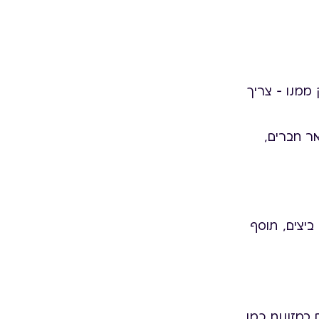
1200 מ"ג רק ממנו – צריך
 ביצים, תוסף
במזונות כמו