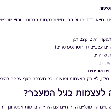
יפור.
שאר הסידן (כ-1%) נמצא בדם, בנוזל הבין-תאי וברקמות הרכות – והוא אחר
פקוד הלב וקצב תקין
ם עצביים (נוירוטרנסמיטרים)
ית שרירים
שת דם
נים ואנזימים
סידן, לא רק העצמות נפגעות. כל מערכת בגוף עלולה להיפג
 לעצמות בגיל המעבר?
ינויים הורמונליים הדרגתיים עם הירידה ברמות אסטרוגן – ההו