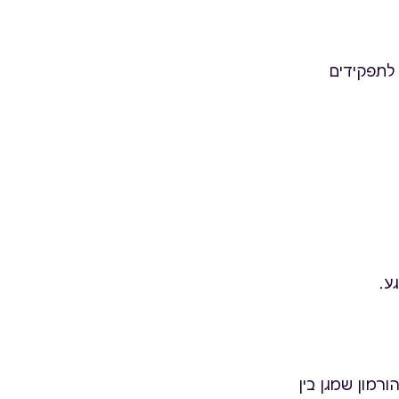
אי לתפקידים
ע.
רמון שמגן בין