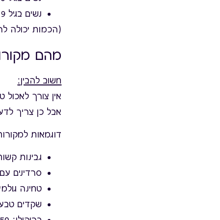
נשים בגיל 19–50: 1,000 מ"ג ליום
(הכמות יכולה לה
מהם מקורות
חשוב להבין:
אין צורך לאכול טו
אבל כן צריך לדעת
דוגמאות למקורות טובים 
גבינות קשות (צהוב
סרדינים עם עצמ
טחינה גולמית מ
שקדים טבעיים: 0
ברוקולי: 50 מ"ג