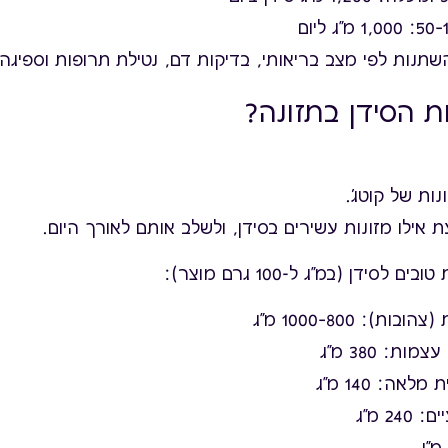
שתנות לפי מצב בריאותי, בדיקות דם, נטילת תרופות וספיגה 
 הסידן בתזונה?
נות של קוטג’.
 אילו מזונות עשירים בסידן, ולשלב אותם לאורך היום.
לסידן (במ"ג ל-100 גרם מוצר):
ות): 800–1000 מ"ג
ות: 380 מ"ג
לאה: 140 מ"ג
24 מ"ג