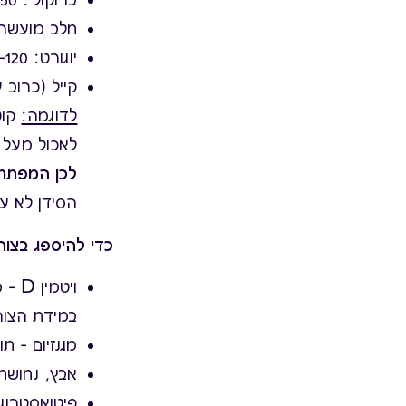
חלב מועשר: 120 מ
יוגורט: 120–180 מ"ג
קייל (כרוב על): 0
לדוגמה:
קוטג’ מכי
לאכול מעל ק
לכן המפתח 
הסידן לא עו
כדי להיספג בצורה
ויטמ
במידת הצור
מגנזיום – ת
אבץ, נחושת, ויטמין K2 – מינרלים חיו
פיטואסטרוגנ