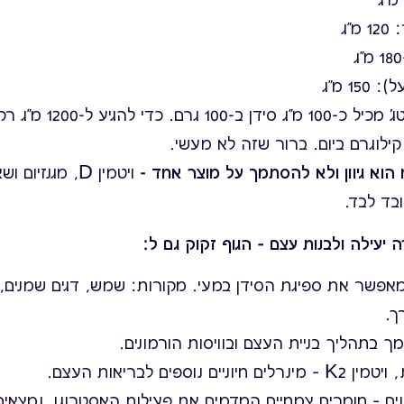
"ג
15 מ"ג
ל כ-100 מ"ג סידן ב-100 גרם.
כדי להגיע ל-
ילוגרם ביום. ברור שזה לא מעשי.
הוא גיוון ולא להסתמך על מוצר אחד -
ויטמין D, מגנזיום ושאר חברים,
בד לבד.
 יעילה ולבנות עצם – הגוף זקוק גם ל:
ין D – מאפשר את ספיגת הסידן במעי. מקורות: שמש, דגים שמנים,
ך.
ומך בתהליך בניית העצם ובוויסות הורמונים.
ניים נוספים לבריאות העצם.
ים – חומרים צמחיים המדמים את פעילות האסטרוגן, נמצאים 