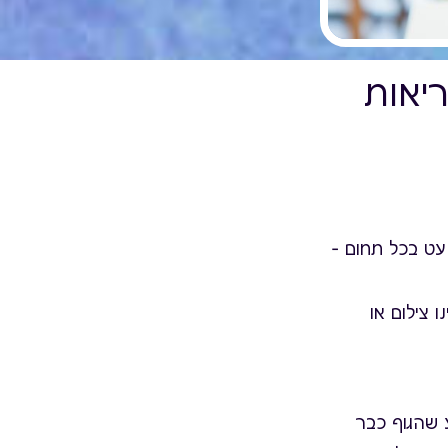
יאות
ם כמעט בכל תחום –
 צילום או
35 –60, ומופתעות לשמוע שהגוף כבר