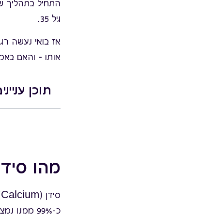
התחיל בתהליך של
גיל 35.
אז בואי נעשה רג
אותו – והאם באמ
תוכן ענייני
מהו סידן
סידן (Calcium) הוא המינרל הנפוץ ביותר בגוף האדם.
כ-99% ממנו נמצא בעצמות ובשיניים – תורם לחוזק, יציבות ומניעת שברים.