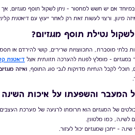
במיוחד אם יש חשש למחסור – ניתן לשקול תוסף מגנזיום, א
זה מינון, ורצוי לעשות זאת רק לאחר ייעוץ עם דיאטנית קליני
שקול נטילת תוסף מגנזיום?
ות בלתי מוסברת, התכווצויות שרירים, קושי להירדם או תסמי
במגנזיום – מומלץ לפנות להערכה תזונתית אצל
דיאטנית קלי
תוכלי לקבל הנחיות מדויקות לגבי סוג התוסף,
ואיזה מגנזיו
.
יל המעבר והשפעתו על איכות השינה
לטים של המגנזיום הוא תרומתו לרגיעה של מערכת העצבים ו
 לשינה, כמו מלטונין.
ינה – ייתכן שמגנזיום יכול לעזור.