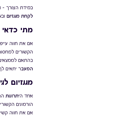
במידת הצורך – ו
לקחת מגנזיום
ובאי
מתי כדאי ל
אם את חווה עייפ
הקשורים למחסור 
בהתאם לממצאים, 
המעב
ר יתאים לך
מגנזיום לג
אחד ה
יתרונות
הבו
הורמונים הקשורים
אם את חווה קשיי ש