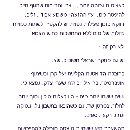
בעצימות גבוהה יותר , נוצר יותר חום שהגוף חייב
להיפטר ממנו ע"י ההזעה- משמע אבוד נוזלים.
דווקא בזמן פעילות גופנית יש להקפיד לשתות כמויות
גדולות של מים ללא התחשבות בחוש הצמא.
ולא רק זה –
יש גם מחקר ישראלי חשוב בנושא.
בהובלת הדיאטנית הקלינית יעל קרן ובשיתוף
אוניברסיטת בר אילן וביה"ח שערי צדק, נמצא כי:
נשים ששתו יותר מים – היו בעלות סיכון נמוך יותר
לחלות בסרטן שד, גם כשהובאו בחשבון גיל, גנטיקה
ונתוני רקע נוספים.
ההשערה היא ששתייה מועטה מובילה להתייבשות