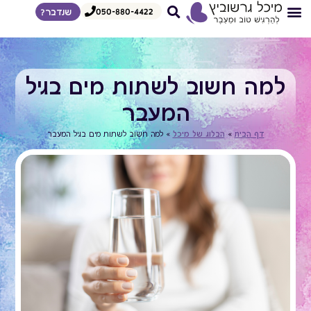
050-880-4422
שנדבר?
צרי קשר
דף הבית
איך אני עובדת
הדרכות לצפיה מיידית
מגוון הרצאות
למה חשוב לשתות מים בגיל
המעבר
דף הבית
»
הבלוג של מיכל
»
למה חשוב לשתות מים בגיל המעבר