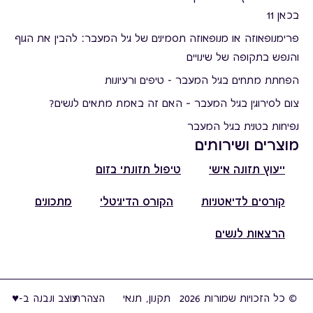
בכאן 11
פרימנופאוזה או מנופאוזה תסמינים של גיל המעבר: להבין את הגוף
והנפש בתקופה של שינויים
הפחתת מתחים בגיל המעבר - טיפים ורעיונות
צום לסירוגין בגיל המעבר – האם זה באמת מתאים לנשים?
נפיחות בטנית בגיל המעבר
מוצרים ושירותים
ייעוץ תזונה אישי
טיפול תזונתי בזום
קורסים לדיאטניות
הקורס הדיגיטלי
מתכונים
הרצאות לנשים
© כל הזכויות שמורות 2026
תקנון, תנאי
הצהרת
עוצב ונבנה ב-♥︎